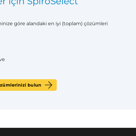
r için SpiroSelect
minize göre alandaki en iyi (toplam) çözümleri
ve
özümlerinizi bulun