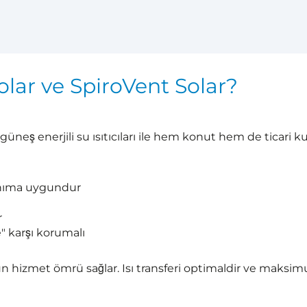
lar ve SpiroVent Solar?
güneş enerjili su ısıtıcıları ile hem konut hem de ticari 
lanıma uygundur
r
e" karşı korumalı
un hizmet ömrü sağlar. Isı transferi optimaldir ve maksimu