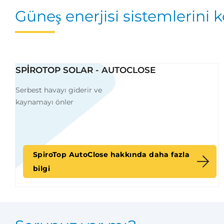
Güneş enerjisi sistemlerini
SPIROTOP SOLAR - AUTOCLOSE
Serbest havayı giderir ve
kaynamayı önler
SpiroTop AutoClose hakkında daha fazla
bilgi