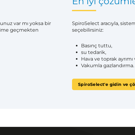
En iyi çözümle
unuz var mı yoksa bir
SpiroSelect aracıyla, siste
tişime geçmekten
seçebilirsiniz:
Basınç tuttu,
su tedarik,
Hava ve toprak ayrımı 
Vakumla gazlandırma.
SpiroSelect'e gidin ve ç