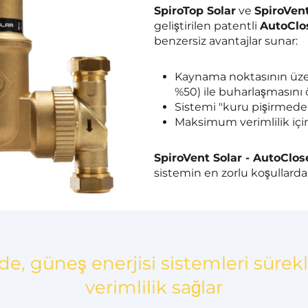
SpiroTop Solar
ve
SpiroVent
geliştirilen patentli
AutoClos
benzersiz avantajlar sunar:
Kaynama noktasının üzer
%50) ile buharlaşmasını 
Sistemi "kuru pişirmeden
Maksimum verimlilik için
SpiroVent Solar - AutoClos
sistemin en zorlu koşullarda 
, güneş enerjisi sistemleri sürekli
verimlilik sağlar