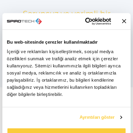
Sorunsuz ve verimli bir
sistem için doğru
çözümü seçin ve en
Bu web-sitesinde çerezler kullanılmaktadır
etkili olduğu yere
İçeriği ve reklamları kişiselleştirmek, sosyal medya
yerleştirin
özellikleri sunmak ve trafiği analiz etmek için çerezler
kullanıyoruz. Sitemizi kullanımınızla ilgili bilgileri ayrıca
sosyal medya, reklamcılık ve analiz iş ortaklarımızla
paylaşabiliriz. İş ortaklarımız, bu bilgileri kendilerine
sağladığınız veya hizmetlerini kullanırken topladıkları
diğer bilgilerle birleştirebilir.
Her türlü kurulum için
mükemmel çözüm
Ayrıntıları göster