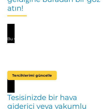
atın!
Bu video oynatılamıyor çünkü (pazarlama)
çerezlerinin yatırılmasını reddettiniz. Bu videoyu
yine de izlemek istiyorsanız, lütfen pazarlama
çerezlerine izin vermek için tercihlerinizi
güncellemek üzere aşağıdaki düğmeye tıklayın.
Tercihlerimi güncelle
Tesisinizde bir hava
giderici veya vakumlu