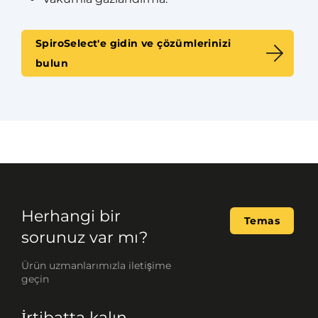
SpiroSelect'e gidin ve çözümlerinizi
bulun
Herhangi bir
Temas
sorunuz var mı?
Ürün uzmanlarımızla iletişime
geçin
İrtibatta kalın