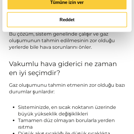
Sisteminizin neresinde havanın serbest
Tümüne izin ver
bırakılacağını tam olarak tahmin edemiyor
musunuz? O zaman bir hava ayırıcının nereye
Reddet
yerleştirileceğini belirlemek zordur. Bu gibi
durumlarda, vakumlu gaz giderici ideal seçimdir.
Bu çözüm, sistem genelinde çalışır ve gaz
oluşumunun tahmin edilmesinin zor olduğu
yerlerde bile hava sorunlarını önler.
Vakumlu hava giderici ne zaman
en iyi seçimdir?
Gaz oluşumunu tahmin etmenin zor olduğu bazı
durumlar şunlardır:
Sisteminizde, en sıcak noktanın üzerinde
büyük yükseklik değişiklikleri
Tamamen düz olmayan borularla yerden
ısıtma
Düşük akış sıcaklığı ile düşük sıcaklıkta