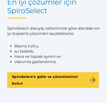
En iyi çözümler için
SpiroSelect
SpiroSelect aracıyla, sisteminize göre alandaki en
iyi (toplam) çözümleri seçebilirsiniz:
Basınç tuttu,
su tedarik,
Hava ve toprak ayrımı ve
Vakumla gazlandırma.
SpiroSelect'e gidin ve çözümlerinizi
bulun