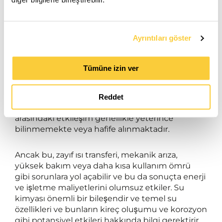
SpiroCare Su Kimyası
Ayrıntıları göster
Hem açık hem de kapalı soğutma ve ısıtma
sistemlerinde su, sistemin en önemli
Tümüne izin ver
bileşenlerinden biridir. Sistemin su kimyası (örn.
pH, oksijen ve kalsiyum içeriği), mekanik
bileşenler (borular, radyatörler ve ısı eşanjörleri)
Reddet
ve fiziksel özellikler (örn. basınç ve sıcaklık)
arasındaki etkileşim genellikle yeterince
bilinmemekte veya hafife alınmaktadır.
Ancak bu, zayıf ısı transferi, mekanik arıza,
yüksek bakım veya daha kısa kullanım ömrü
gibi sorunlara yol açabilir ve bu da sonuçta enerji
ve işletme maliyetlerini olumsuz etkiler. Su
kimyası önemli bir bileşendir ve temel su
özellikleri ve bunların kireç oluşumu ve korozyon
gibi potansiyel etkileri hakkında bilgi gerektirir.