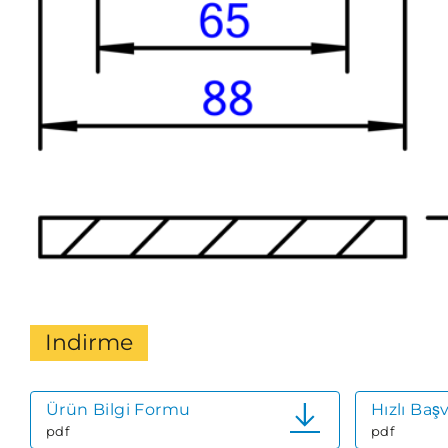
Indirme
Ürün Bilgi Formu
Hızlı Baş
pdf
pdf