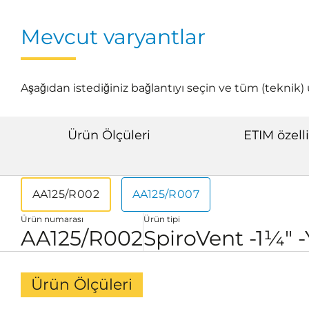
Mevcut varyantlar
Aşağıdan istediğiniz bağlantıyı seçin ve tüm (teknik) ü
Ürün Ölçüleri
ETIM özelli
AA125/R002
AA125/R007
Ürün numarası
Ürün tipi
AA125/R002
SpiroVent -1¼" 
Ürün Ölçüleri