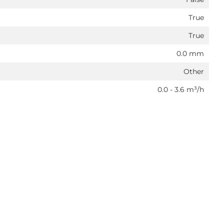
True
True
0.0 mm
Other
0.0 - 3.6 m³/h