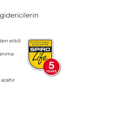
idericilerin
en etkili
lanıma
azaltır