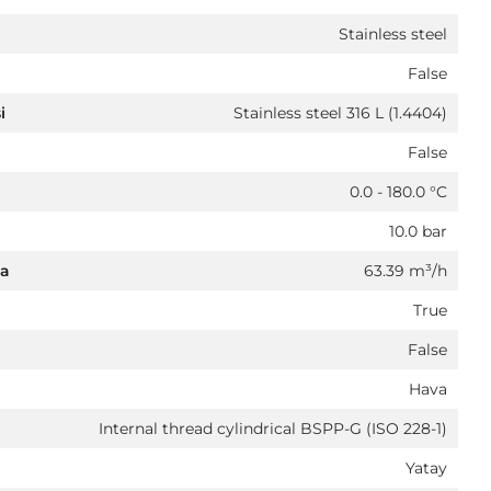
Stainless steel
False
i
Stainless steel 316 L (1.4404)
False
0.0 - 180.0 °C
10.0 bar
da
63.39 m³/h
True
False
Hava
Internal thread cylindrical BSPP-G (ISO 228-1)
Yatay