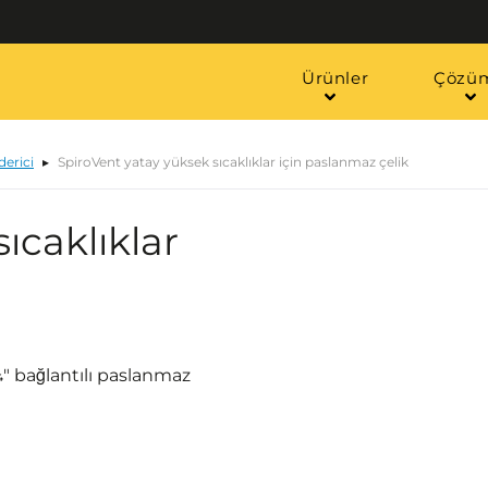
Ürünler
Çözüm
derici
SpiroVent yatay yüksek sıcaklıklar için paslanmaz çelik
ıcaklıklar
¼" bağlantılı paslanmaz