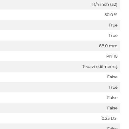
1 1/4 inch (32)
50.0 %
True
True
88.0 mm
PN 10
Tedavi edilmemiş
False
True
False
False
0.25 Ltr.
False