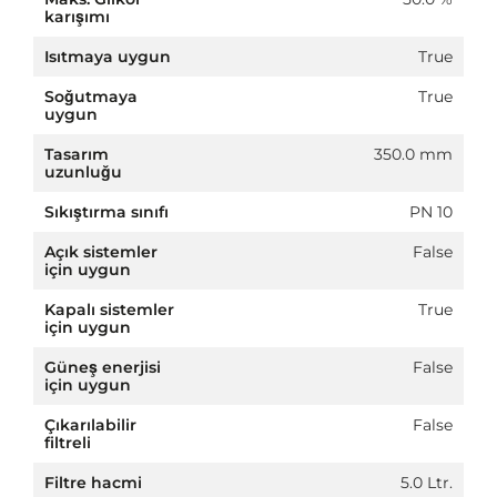
karışımı
Isıtmaya uygun
True
Soğutmaya
True
uygun
Tasarım
350.0 mm
uzunluğu
Sıkıştırma sınıfı
PN 10
Açık sistemler
False
için uygun
Kapalı sistemler
True
için uygun
Güneş enerjisi
False
için uygun
Çıkarılabilir
False
filtreli
Filtre hacmi
5.0 Ltr.