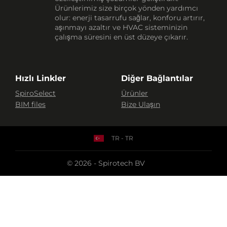
Ürünlerimiz size birçok yönden yardımcı
olur: enerji tasarrufu sağlar, konforu artırır,
aşınmayı azaltır ve HVAC sisteminizin
çalışma süresini en üst düzeye çıkarır.
Hızlı Linkler
Diğer Bağlantılar
SpiroSelect
Ürünler
BIM files
Bize Ulaşın
TR - TR
© 2026 - Spirotech BV