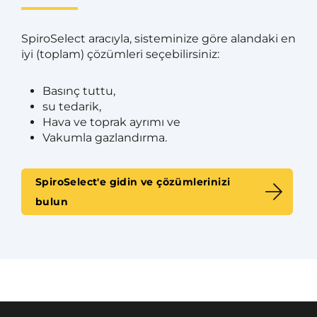
SpiroSelect aracıyla, sisteminize göre alandaki en
iyi (toplam) çözümleri seçebilirsiniz:
Basınç tuttu,
su tedarik,
Hava ve toprak ayrımı ve
Vakumla gazlandırma.
SpiroSelect'e gidin ve çözümlerinizi
bulun