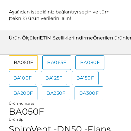
Aşağıdan istediğiniz bağlantıyı seçin ve tüm
(teknik) ürün verilerini alın!
Ürün Ölçüleri
ETIM özellikleri
Indirme
Önerilen ürünle
BA050F
BA065F
BA080F
BA100F
BA125F
BA150F
BA200F
BA250F
BA300F
Ürün numarası
BA050F
Ürün tipi
SpiroVent -DN50 -Flanş