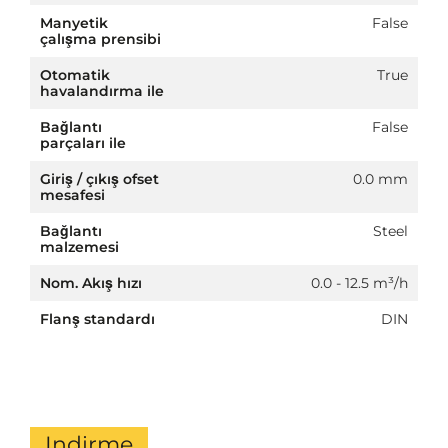
Manyetik
False
çalışma prensibi
Otomatik
True
havalandırma ile
Bağlantı
False
parçaları ile
Giriş / çıkış ofset
0.0 mm
mesafesi
Bağlantı
Steel
malzemesi
Nom. Akış hızı
0.0 - 12.5 m³/h
Flanş standardı
DIN
Indirme