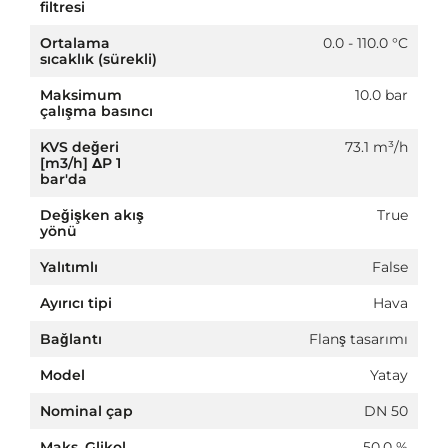
filtresi
Ortalama
0.0 - 110.0 °C
sıcaklık (sürekli)
Maksimum
10.0 bar
çalışma basıncı
KVS değeri
73.1 m³/h
[m3/h] ΔP 1
bar'da
Değişken akış
True
yönü
Yalıtımlı
False
Ayırıcı tipi
Hava
Bağlantı
Flanş tasarımı
Model
Yatay
Nominal çap
DN 50
Maks. Glikol
50.0 %