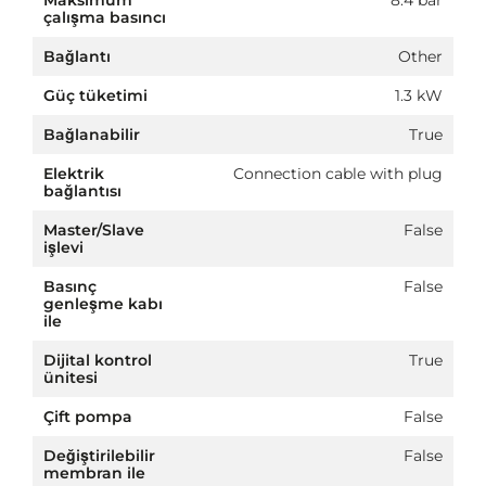
çalışma basıncı
Bağlantı
Other
Güç tüketimi
1.3 kW
Bağlanabilir
True
Elektrik
Connection cable with plug
bağlantısı
Master/Slave
False
işlevi
Basınç
False
genleşme kabı
ile
Dijital kontrol
True
ünitesi
Çift pompa
False
Değiştirilebilir
False
membran ile