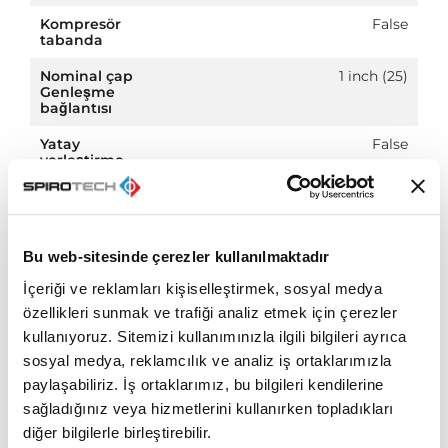
Kompresör
False
tabanda
Nominal çap
1 inch (25)
Genleşme
bağlantısı
Yatay
False
yerleştirme
Bağlantı gerilimi
230.0 V
Sıkıştırma sınıfı
PN 10
Bu web-sitesinde çerezler kullanılmaktadır
İçeriği ve reklamları kişiselleştirmek, sosyal medya
özellikleri sunmak ve trafiği analiz etmek için çerezler
kullanıyoruz. Sitemizi kullanımınızla ilgili bilgileri ayrıca
Indirme
sosyal medya, reklamcılık ve analiz iş ortaklarımızla
paylaşabiliriz. İş ortaklarımız, bu bilgileri kendilerine
sağladığınız veya hizmetlerini kullanırken topladıkları
BIM
diğer bilgilerle birleştirebilir.
zip