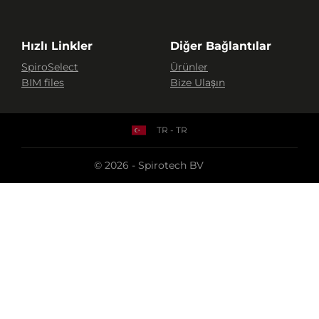
Hızlı Linkler
Diğer Bağlantılar
SpiroSelect
Ürünler
BIM files
Bize Ulaşın
TR - TR
© 2026 - Spirotech BV