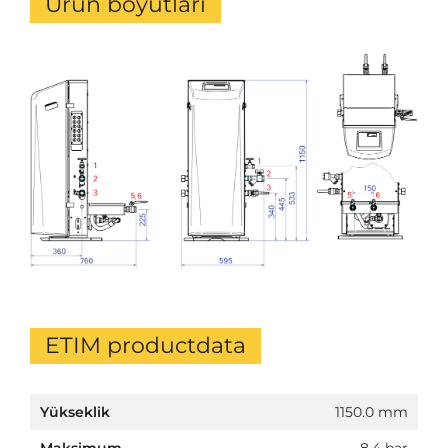
Ürün boyutları
ETIM productdata
Yükseklik
1150.0 mm
Maksimum
8.4 bar