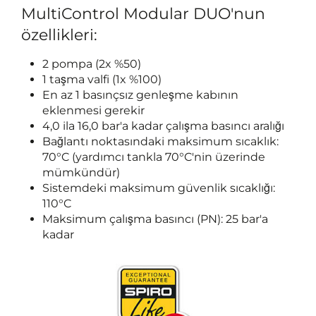
MultiControl Modular DUO'nun
özellikleri:
2 pompa (2x %50)
1 taşma valfi (1x %100)
En az 1 basınçsız genleşme kabının
eklenmesi gerekir
4,0 ila 16,0 bar'a kadar çalışma basıncı aralığı
Bağlantı noktasındaki maksimum sıcaklık:
70°C (yardımcı tankla 70°C'nin üzerinde
mümkündür)
Sistemdeki maksimum güvenlik sıcaklığı:
110°C
Maksimum çalışma basıncı (PN): 25 bar'a
kadar