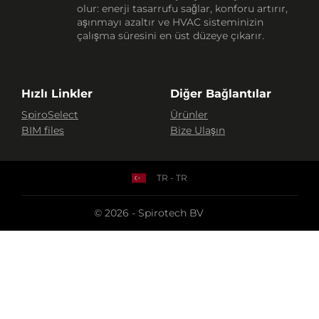
olur: enerji tasarrufu sağlar, konforu artırır,
aşınmayı azaltır ve HVAC sisteminizin
çalışma süresini en üst düzeye çıkarır.
Hızlı Linkler
Diğer Bağlantılar
SpiroSelect
Ürünler
BIM files
Bize Ulaşın
TR - TR
© 2026 - Spirotech BV