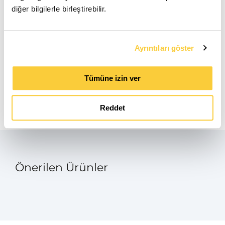
diğer bilgilerle birleştirebilir.
El ile
pdf
Ayrıntıları göster
Ürün Bilgi Formu
pdf
Tümüne izin ver
Dokunmatik ekran kılavuzu
pdf
Reddet
Önerilen Ürünler