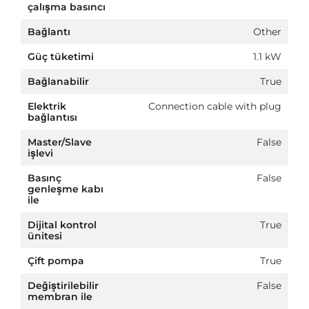
çalışma basıncı
Bağlantı
Other
Güç tüketimi
1.1 kW
Bağlanabilir
True
Elektrik
Connection cable with plug
bağlantısı
Master/Slave
False
işlevi
Basınç
False
genleşme kabı
ile
Dijital kontrol
True
ünitesi
Çift pompa
True
Değiştirilebilir
False
membran ile