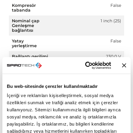
Kompresör
False
tabanda
Nominal çap
1 inch (25)
Genleşme
bağlantısı
Yatay
False
yerleştirme
Bağlantı gerilimi
230.0 V
Sıkıştırma sınıfı
PN 10
Bu web-sitesinde çerezler kullanılmaktadır
İçeriği ve reklamları kişiselleştirmek, sosyal medya
özellikleri sunmak ve trafiği analiz etmek için çerezler
Indirme
kullanıyoruz. Sitemizi kullanımınızla ilgili bilgileri ayrıca
sosyal medya, reklamcılık ve analiz iş ortaklarımızla
BIM
paylaşabiliriz. İş ortaklarımız, bu bilgileri kendilerine
zip
sağladığınız veya hizmetlerini kullanırken topladıkları