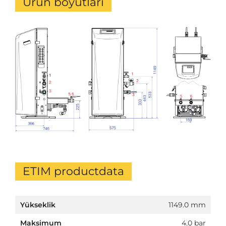
Ürün boyutları
ETIM productdata
Yükseklik
1149.0 mm
Maksimum
4.0 bar