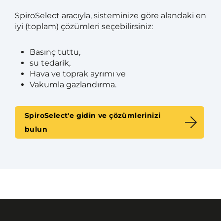
SpiroSelect aracıyla, sisteminize göre alandaki en
iyi (toplam) çözümleri seçebilirsiniz:
Basınç tuttu,
su tedarik,
Hava ve toprak ayrımı ve
Vakumla gazlandırma.
SpiroSelect'e gidin ve çözümlerinizi
bulun