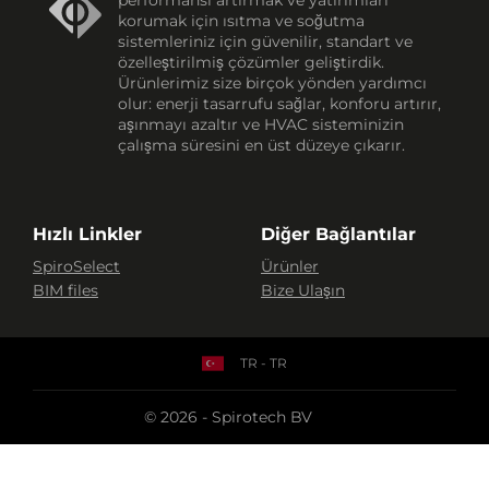
performansı artırmak ve yatırımları
korumak için ısıtma ve soğutma
sistemleriniz için güvenilir, standart ve
özelleştirilmiş çözümler geliştirdik.
Ürünlerimiz size birçok yönden yardımcı
olur: enerji tasarrufu sağlar, konforu artırır,
aşınmayı azaltır ve HVAC sisteminizin
çalışma süresini en üst düzeye çıkarır.
Hızlı Linkler
Diğer Bağlantılar
SpiroSelect
Ürünler
BIM files
Bize Ulaşın
TR - TR
© 2026 - Spirotech BV