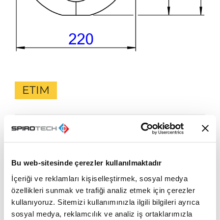
ETIM
Yükseklik
400.0 mm
Malzeme yalıtımı
Expanded polypropylene (EPP)
Malzeme
Other
Bu web-sitesinde çerezler kullanılmaktadır
muhafazası
İçeriği ve reklamları kişiselleştirmek, sosyal medya
Sıcaklık
110.0 °C
özellikleri sunmak ve trafiği analiz etmek için çerezler
koruması
kullanıyoruz. Sitemizi kullanımınızla ilgili bilgileri ayrıca
Renk
Black
sosyal medya, reklamcılık ve analiz iş ortaklarımızla