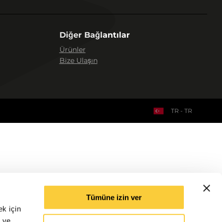
Diğer Bağlantılar
Ürünler
Bize Ulaşın
TR - TR
Tümüne izin ver
ek için
k ve