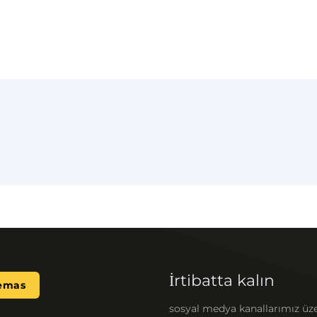
İrtibatta kalın
emas
sosyal medya kanallarımız üz