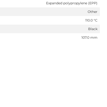
Expanded polypropylene (EPP)
Other
110.0 °C
Black
107.0 mm