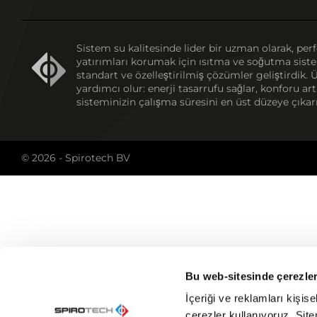
Sistem su kalitesinde lider bir uzman olarak, pe
yatırımları korumak için ısıtma ve soğutma sistem
standart ve özelleştirilmiş çözümler geliştirdik.
yardımcı olur: enerji tasarrufu sağlar, konforu art
sisteminizin çalışma süresini en üst düzeye çıkarı
© 2026 - Spirotech BV
Bu web-sitesinde çerezler
İçeriği ve reklamları kişis
çerezler kullanıyoruz. Sitem