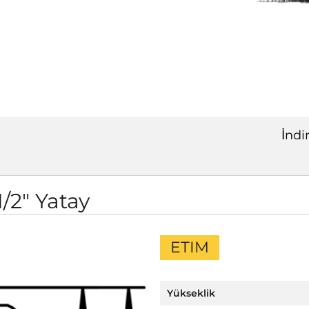
İndi
/2" Yatay
ETIM
Yükseklik