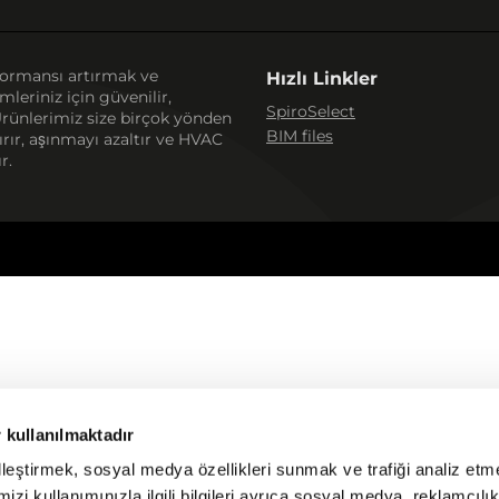
rformansı artırmak ve
Hızlı Linkler
leriniz için güvenilir,
SpiroSelect
 Ürünlerimiz size birçok yönden
BIM files
ırır, aşınmayı azaltır ve HVAC
r.
 kullanılmaktadır
elleştirmek, sosyal medya özellikleri sunmak ve trafiği analiz etm
izi kullanımınızla ilgili bilgileri ayrıca sosyal medya, reklamcılı