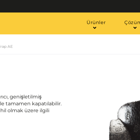
Ürünler
Çözüm
Trap AE
rıcı, genişletilmiş
ile tamamen kapatılabilir.
il olmak üzere ilgili