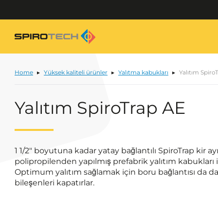
Home
Yüksek kaliteli ürünler
Yalıtma kabukları
Yalıtım Spiro
Yalıtım SpiroTrap AE
1 1/2" boyutuna kadar yatay bağlantılı SpiroTrap kir ayı
polipropilenden yapılmış prefabrik yalıtım kabukları 
Optimum yalıtım sağlamak için boru bağlantısı da dah
bileşenleri kapatırlar.