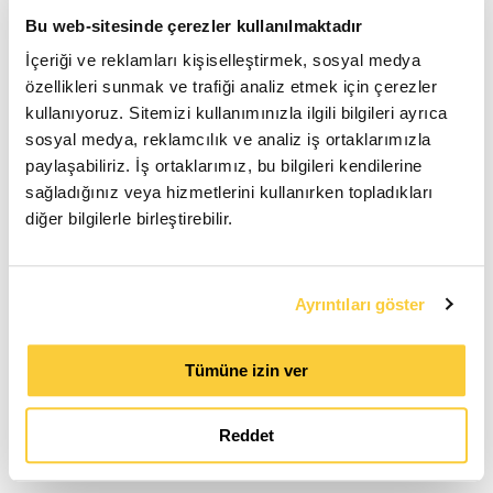
Bu web-sitesinde çerezler kullanılmaktadır
İçeriği ve reklamları kişiselleştirmek, sosyal medya
ETIM
özellikleri sunmak ve trafiği analiz etmek için çerezler
kullanıyoruz. Sitemizi kullanımınızla ilgili bilgileri ayrıca
sosyal medya, reklamcılık ve analiz iş ortaklarımızla
Yükseklik
484.0 mm
paylaşabiliriz. İş ortaklarımız, bu bilgileri kendilerine
sağladığınız veya hizmetlerini kullanırken topladıkları
Malzeme yalıtımı
Expanded polypropylene (EPP)
diğer bilgilerle birleştirebilir.
Malzeme
Other
muhafazası
Sıcaklık
110.0 °C
Ayrıntıları göster
koruması
Renk
Black
Tümüne izin ver
Çap
150.0 mm
Reddet