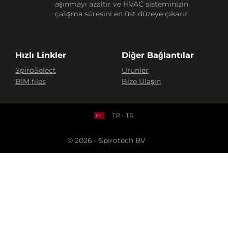
aşınmayı azaltır ve HVAC sisteminizin
çalışma süresini en üst düzeye çıkarır.
Hızlı Linkler
Diğer Bağlantılar
SpiroSelect
Ürünler
BIM files
Bize Ulaşın
TR - TR
© 2026 - Spirotech BV