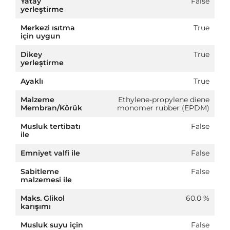
Yatay
False
yerleştirme
Merkezi ısıtma
True
için uygun
Dikey
True
yerleştirme
Ayaklı
True
Malzeme
Ethylene-propylene diene
Membran/Körük
monomer rubber (EPDM)
Musluk tertibatı
False
ile
Emniyet valfi ile
False
Sabitleme
False
malzemesi ile
Maks. Glikol
60.0 %
karışımı
Musluk suyu için
False