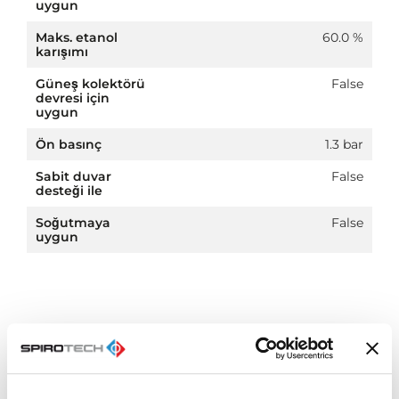
uygun
Maks. etanol
60.0 %
karışımı
Güneş kolektörü
False
devresi için
uygun
Ön basınç
1.3 bar
Sabit duvar
False
desteği ile
Soğutmaya
False
uygun
Indirme