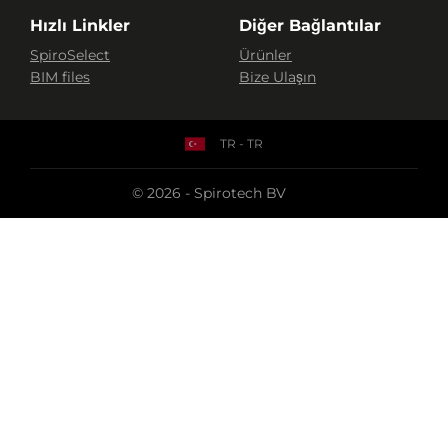
Hızlı Linkler
Diğer Bağlantılar
SpiroSelect
Ürünler
BIM files
Bize Ulaşın
TR - TR
© 2026 - Spirotech BV