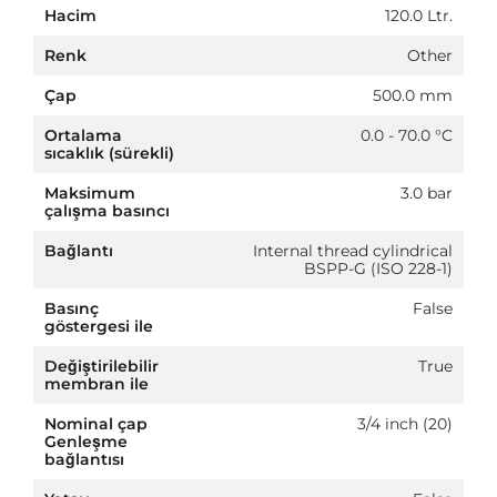
Hacim
120.0 Ltr.
Renk
Other
Çap
500.0 mm
Ortalama
0.0 - 70.0 °C
sıcaklık (sürekli)
Maksimum
3.0 bar
çalışma basıncı
Bağlantı
Internal thread cylindrical
BSPP-G (ISO 228-1)
Basınç
False
göstergesi ile
Değiştirilebilir
True
membran ile
Nominal çap
3/4 inch (20)
Genleşme
bağlantısı