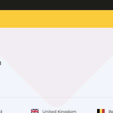
n
d
United Kingdom
Be