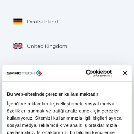
Deutschland
United Kingdom
België
Bu web-sitesinde çerezler kullanılmaktadır
Belgique
İçeriği ve reklamları kişiselleştirmek, sosyal medya
özellikleri sunmak ve trafiği analiz etmek için çerezler
kullanıyoruz. Sitemizi kullanımınızla ilgili bilgileri ayrıca
France
sosyal medya, reklamcılık ve analiz iş ortaklarımızla
paylaşabiliriz. İş ortaklarımız, bu bilgileri kendilerine