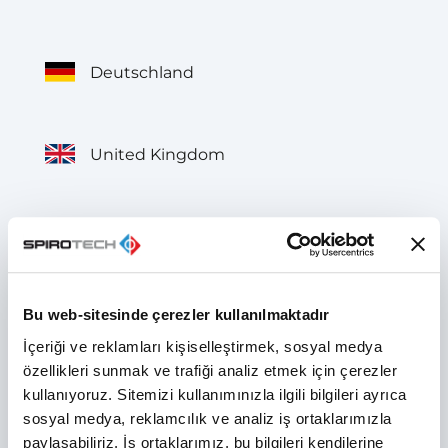
Deutschland
United Kingdom
België
Bu web-sitesinde çerezler kullanılmaktadır
Belgique
İçeriği ve reklamları kişiselleştirmek, sosyal medya
özellikleri sunmak ve trafiği analiz etmek için çerezler
kullanıyoruz. Sitemizi kullanımınızla ilgili bilgileri ayrıca
France
sosyal medya, reklamcılık ve analiz iş ortaklarımızla
paylaşabiliriz. İş ortaklarımız, bu bilgileri kendilerine