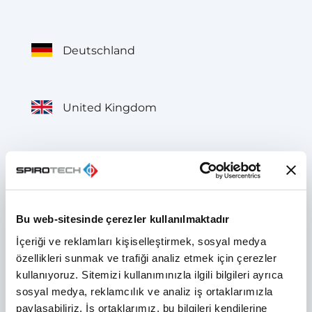
Deutschland
United Kingdom
België
Bu web-sitesinde çerezler kullanılmaktadır
Belgique
İçeriği ve reklamları kişiselleştirmek, sosyal medya
özellikleri sunmak ve trafiği analiz etmek için çerezler
kullanıyoruz. Sitemizi kullanımınızla ilgili bilgileri ayrıca
France
sosyal medya, reklamcılık ve analiz iş ortaklarımızla
paylaşabiliriz. İş ortaklarımız, bu bilgileri kendilerine