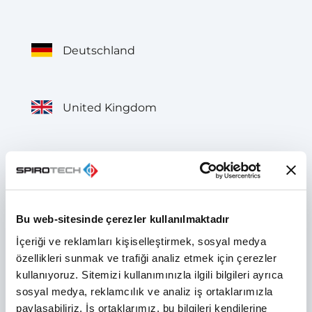
Deutschland
United Kingdom
België
Bu web-sitesinde çerezler kullanılmaktadır
Belgique
İçeriği ve reklamları kişiselleştirmek, sosyal medya
özellikleri sunmak ve trafiği analiz etmek için çerezler
kullanıyoruz. Sitemizi kullanımınızla ilgili bilgileri ayrıca
France
sosyal medya, reklamcılık ve analiz iş ortaklarımızla
paylaşabiliriz. İş ortaklarımız, bu bilgileri kendilerine